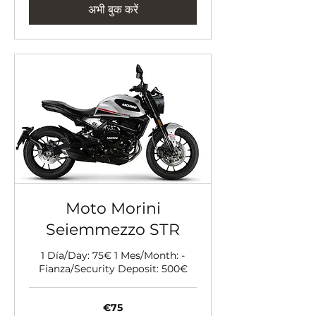
अभी बुक करें
Moto Morini
Seiemmezzo STR
1 Día/Day: 75€ 1 Mes/Month: -
Fianza/Security Deposit: 500€
75
€75
यूरो