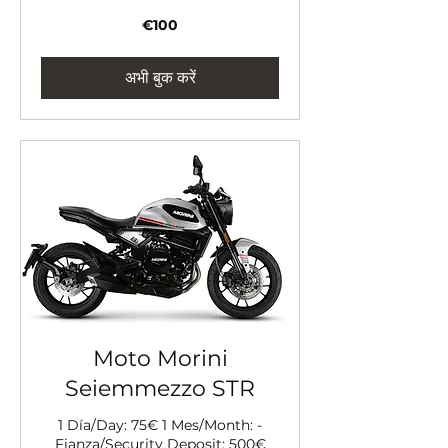
100
€100
यूरो
अभी बुक करें
Moto Morini
Seiemmezzo STR
1 Día/Day: 75€ 1 Mes/Month: -
Fianza/Security Deposit: 500€