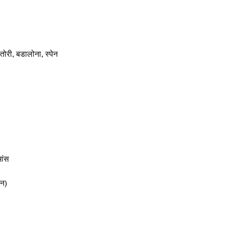
तोरी, बडालोना, स्पेन
ांस
जन)