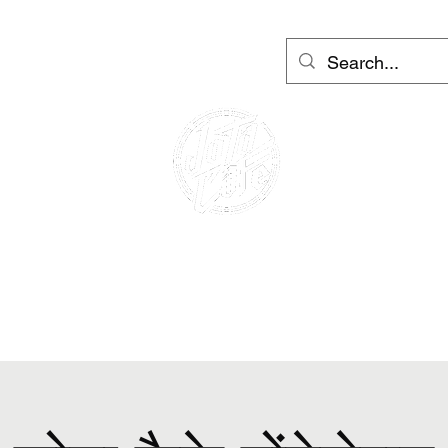
ूटर रेंटल बार्सिलोना और इबीसा
More
लॉगिन करें
कैफे रेसर
मोटरसाइकिल का किराया
स्कूटर का किराया